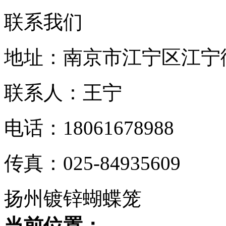
联系我们
地址：南京市江宁区江宁
联系人：王宁
电话：18061678988
传真：025-84935609
扬州镀锌蝴蝶笼
当前位置：