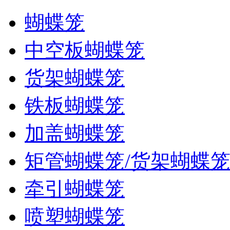
蝴蝶笼
中空板蝴蝶笼
货架蝴蝶笼
铁板蝴蝶笼
加盖蝴蝶笼
矩管蝴蝶笼/货架蝴蝶
牵引蝴蝶笼
喷塑蝴蝶笼